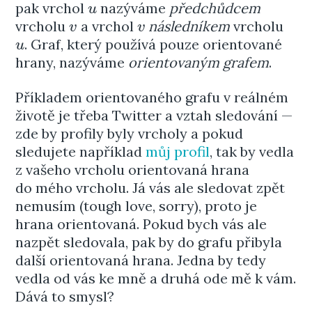
pak vrchol
nazýváme
předchůdcem
u
u
vrcholu
a vrchol
následníkem
vrcholu
v
v
v
v
. Graf, který používá pouze orientované
u
u
hrany, nazýváme
orientovaným grafem
.
Příkladem orientovaného grafu v reálném
životě je třeba Twitter a vztah sledování —
zde by profily byly vrcholy a pokud
sledujete například
můj profil
, tak by vedla
z vašeho vrcholu orientovaná hrana
do mého vrcholu. Já vás ale sledovat zpět
nemusím (tough love, sorry), proto je
hrana orientovaná. Pokud bych vás ale
nazpět sledovala, pak by do grafu přibyla
další orientovaná hrana. Jedna by tedy
vedla od vás ke mně a druhá ode mě k vám.
Dává to smysl?