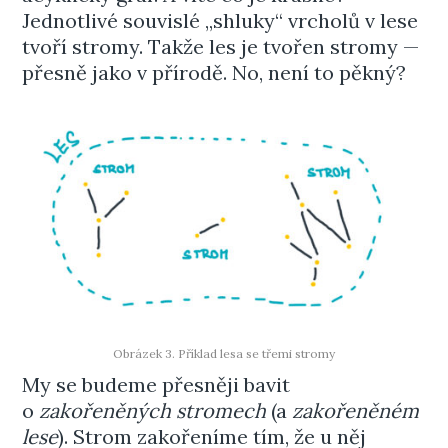
Jednotlivé souvislé „shluky“ vrcholů v lese
tvoří stromy. Takže les je tvořen stromy —
přesně jako v přírodě. No, není to pěkný?
Obrázek 3. Příklad lesa se třemi stromy
My se budeme přesněji bavit
o
zakořeněných stromech
(a
zakořeněném
lese
). Strom zakořeníme tím, že u něj