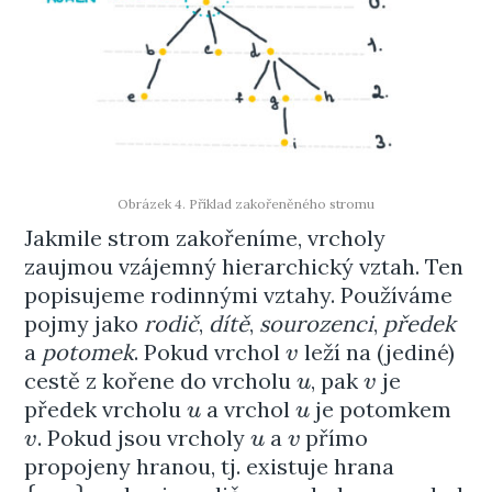
Obrázek 4. Příklad zakořeněného stromu
Jakmile strom zakořeníme, vrcholy
zaujmou vzájemný hierarchický vztah. Ten
popisujeme rodinnými vztahy. Používáme
pojmy jako
rodič
,
dítě
,
sourozenci
,
předek
a
potomek
. Pokud vrchol
leží na (jediné)
v
v
cestě z kořene do vrcholu
, pak
je
u
v
u
v
předek vrcholu
a vrchol
je potomkem
u
u
u
u
. Pokud jsou vrcholy
a
přímo
v
u
v
v
u
v
propojeny hranou, tj. existuje hrana