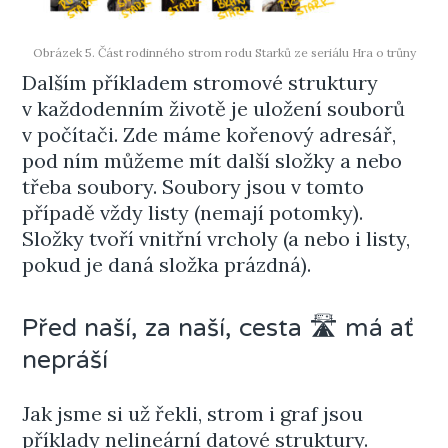
Obrázek 5. Část rodinného strom rodu Starků ze seriálu Hra o trůny
Dalším příkladem stromové struktury
v každodenním životě je uložení souborů
v počítači. Zde máme kořenový adresář,
pod ním můžeme mít další složky a nebo
třeba soubory. Soubory jsou v tomto
případě vždy listy (nemají potomky).
Složky tvoří vnitřní vrcholy (a nebo i listy,
pokud je daná složka prázdná).
Před naší, za naší, cesta 🛣 má ať
nepráší
Jak jsme si už řekli, strom i graf jsou
příklady nelineární datové struktury.