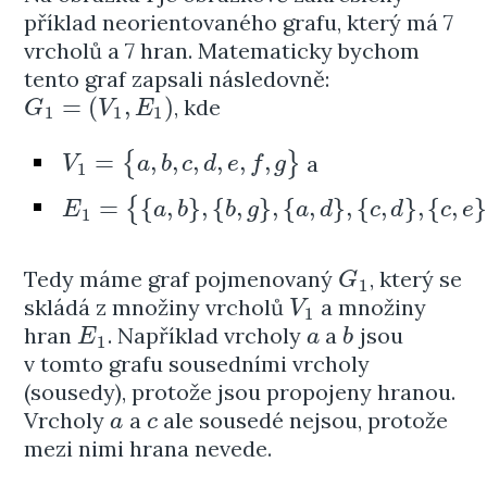
příklad neorientovaného grafu, který má 7
vrcholů a 7 hran. Matematicky bychom
tento graf zapsali následovně:
=
(
,
)
, kde
G
1
=
(
V
1
,
E
1
)
G
V
E
1
1
1
=
,
,
,
,
,
,
{
}
a
V
1
=
{
a
,
b
,
c
,
d
,
e
,
f
,
g
}
V
a
b
c
d
e
f
g
1
=
{
,
}
,
{
,
}
,
{
,
}
,
{
,
}
,
{
,
{
E
1
=
{
{
a
,
b
}
,
{
b
,
g
}
,
{
a
,
d
}
,
{
c
,
d
}
,
{
c
,
e
}
,
{
c
,
f
}
,
{
d
,
f
}
}
E
a
b
b
g
a
d
c
d
c
e
1
Tedy máme graf pojmenovaný
, který se
G
1
G
1
skládá z množiny vrcholů
a množiny
V
1
V
1
hran
. Například vrcholy
a
jsou
E
1
a
b
E
a
b
1
v tomto grafu sousedními vrcholy
(sousedy), protože jsou propojeny hranou.
Vrcholy
a
ale sousedé nejsou, protože
a
c
a
c
mezi nimi hrana nevede.