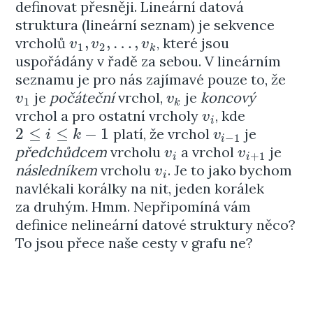
definovat přesněji. Lineární datová
struktura (lineární seznam) je sekvence
,
,
…
,
vrcholů
, které jsou
v
1
,
v
2
,
…
,
v
k
v
v
v
1
2
k
uspořádány v řadě za sebou. V lineárním
seznamu je pro nás zajímavé pouze to, že
je
počáteční
vrchol,
je
koncový
v
1
v
k
v
v
1
k
vrchol a pro ostatní vrcholy
, kde
v
i
v
i
2
≤
≤
−
1
platí, že vrchol
je
2
≤
i
≤
k
−
1
v
i
−
1
i
k
v
−
1
i
předchůdcem
vrcholu
a vrchol
je
v
i
v
i
+
1
v
v
+
1
i
i
následníkem
vrcholu
. Je to jako bychom
v
i
v
i
navlékali korálky na nit, jeden korálek
za druhým. Hmm. Nepřipomíná vám
definice nelineární datové struktury něco?
To jsou přece naše cesty v grafu ne?