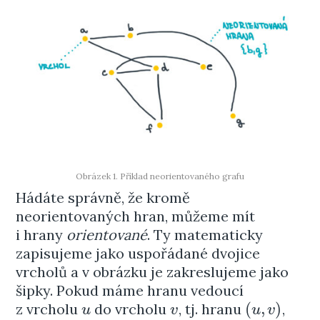
Obrázek 1. Příklad neorientovaného grafu
Hádáte správně, že kromě
neorientovaných hran, můžeme mít
i hrany
orientované
. Ty matematicky
zapisujeme jako uspořádané dvojice
vrcholů a v obrázku je zakreslujeme jako
šipky. Pokud máme hranu vedoucí
(
,
)
z vrcholu
do vrcholu
, tj. hranu
,
u
v
(
u
,
v
)
u
v
u
v