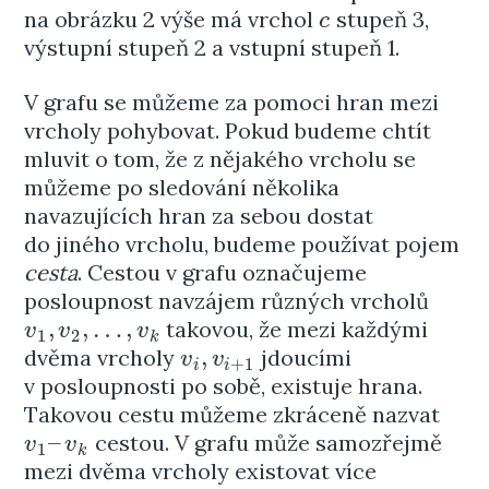
na obrázku 2 výše má vrchol
stupeň 3,
c
c
výstupní stupeň 2 a vstupní stupeň 1.
V grafu se můžeme za pomoci hran mezi
vrcholy pohybovat. Pokud budeme chtít
mluvit o tom, že z nějakého vrcholu se
můžeme po sledování několika
navazujících hran za sebou dostat
do jiného vrcholu, budeme používat pojem
cesta
. Cestou v grafu označujeme
posloupnost navzájem různých vrcholů
,
,
…
,
takovou, že mezi každými
v
1
,
v
2
,
…
,
v
k
v
v
v
1
2
k
,
dvěma vrcholy
jdoucími
v
i
,
v
i
+
1
v
v
+
1
i
i
v posloupnosti po sobě, existuje hrana.
Takovou cestu můžeme zkráceně nazvat
–
cestou. V grafu může samozřejmě
v
1
–
v
k
v
v
1
k
mezi dvěma vrcholy existovat více