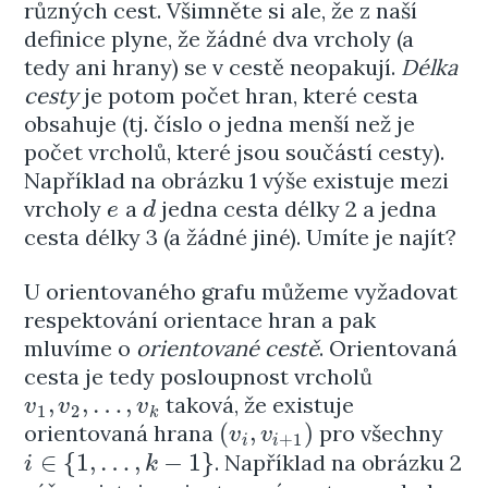
různých cest. Všimněte si ale, že z naší
definice plyne, že žádné dva vrcholy (a
tedy ani hrany) se v cestě neopakují.
Délka
cesty
je potom počet hran, které cesta
obsahuje (tj. číslo o jedna menší než je
počet vrcholů, které jsou součástí cesty).
Například na obrázku 1 výše existuje mezi
vrcholy
a
jedna cesta délky 2 a jedna
e
d
e
d
cesta délky 3 (a žádné jiné). Umíte je najít?
U orientovaného grafu můžeme vyžadovat
respektování orientace hran a pak
mluvíme o
orientované cestě
. Orientovaná
cesta je tedy posloupnost vrcholů
,
,
…
,
taková, že existuje
v
1
,
v
2
,
…
,
v
k
v
v
v
1
2
k
(
,
)
orientovaná hrana
pro všechny
(
v
i
,
v
i
+
1
)
v
v
+
1
i
i
∈
{
1
,
…
,
−
1
}
. Například na obrázku 2
i
∈
{
1
,
…
,
k
−
1
}
i
k