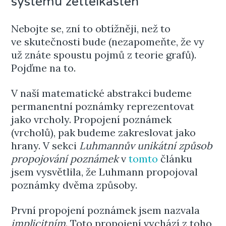
systému zettelkasten
Nebojte se, zní to obtížněji, než to
ve skutečnosti bude (nezapomeňte, že vy
už znáte spoustu pojmů z teorie grafů).
Pojďme na to.
V naší matematické abstrakci budeme
permanentní poznámky reprezentovat
jako vrcholy. Propojení poznámek
(vrcholů), pak budeme zakreslovat jako
hrany. V sekci
Luhmannův unikátní způsob
propojování poznámek
v
tomto
článku
jsem vysvětlila, že Luhmann propojoval
poznámky dvěma způsoby.
První propojení poznámek jsem nazvala
implicitním
. Toto propojení vychází z toho,