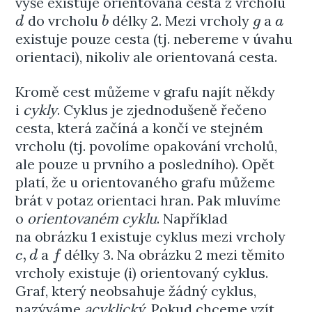
výše existuje orientovaná cesta z vrcholu
do vrcholu
délky 2. Mezi vrcholy
a
d
b
g
a
d
b
g
a
existuje pouze cesta (tj. nebereme v úvahu
orientaci), nikoliv ale orientovaná cesta.
Kromě cest můžeme v grafu najít někdy
i
cykly
. Cyklus je zjednodušeně řečeno
cesta, která začíná a končí ve stejném
vrcholu (tj. povolíme opakování vrcholů,
ale pouze u prvního a posledního). Opět
platí, že u orientovaného grafu můžeme
brát v potaz orientaci hran. Pak mluvíme
o
orientovaném cyklu
. Například
na obrázku 1 existuje cyklus mezi vrcholy
,
a
délky 3. Na obrázku 2 mezi těmito
c
,
d
f
c
d
f
vrcholy existuje (i) orientovaný cyklus.
Graf, který neobsahuje žádný cyklus,
nazýváme
acyklický
. Pokud chceme vzít