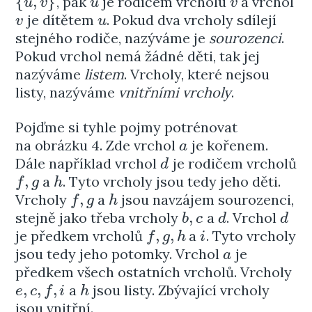
{
,
}
, pak
je rodičem vrcholu
a vrchol
{
u
,
v
}
u
v
u
v
u
v
je dítětem
. Pokud dva vrcholy sdílejí
v
u
v
u
stejného rodiče, nazýváme je
sourozenci
.
Pokud vrchol nemá žádné děti, tak jej
nazýváme
listem
. Vrcholy, které nejsou
listy, nazýváme
vnitřními vrcholy
.
Pojďme si tyhle pojmy potrénovat
na obrázku 4. Zde vrchol
je kořenem.
a
a
Dále například vrchol
je rodičem vrcholů
d
d
,
a
. Tyto vrcholy jsou tedy jeho děti.
f
,
g
h
f
g
h
,
Vrcholy
a
jsou navzájem sourozenci,
f
,
g
h
f
g
h
,
stejně jako třeba vrcholy
a
. Vrchol
b
,
c
d
d
b
c
d
d
,
,
je předkem vrcholů
a
. Tyto vrcholy
f
,
g
,
h
i
f
g
h
i
jsou tedy jeho potomky. Vrchol
je
a
a
předkem všech ostatních vrcholů. Vrcholy
,
,
,
a
jsou listy. Zbývající vrcholy
e
,
c
,
f
,
i
h
e
c
f
i
h
jsou vnitřní.