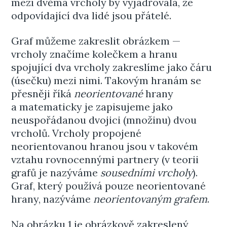
mezi dvěma vrcholy by vyjadřovala, že
odpovídající dva lidé jsou přátelé.
Graf můžeme zakreslit obrázkem —
vrcholy značíme kolečkem a hranu
spojující dva vrcholy zakreslíme jako čáru
(úsečku) mezi nimi. Takovým hranám se
přesněji říká
neorientované
hrany
a matematicky je zapisujeme jako
neuspořádanou dvojici (množinu) dvou
vrcholů. Vrcholy propojené
neorientovanou hranou jsou v takovém
vztahu rovnocennými partnery (v teorii
grafů je nazýváme
sousedními vrcholy
).
Graf, který používá pouze neorientované
hrany, nazýváme
neorientovaným grafem
.
Na obrázku 1 je obrázkově zakreslený