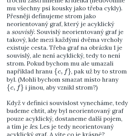
trochu zastřihneme křidélka (nedovolíme
mu všechny psí kousky jako třeba cykly).
Přesněji definujeme strom jako
neorientovaný graf, který je acyklický
a
souvislý
. Souvislý neorientovaný graf je
takový, kde mezi každými dvěma vrcholy
existuje cesta. Třeba graf na obrázku 1 je
souvislý, ale není acyklický, tedy to není
strom. Pokud bychom mu ale umazali
{
,
}
například hranu
, pak už by to strom
{
c
,
f
}
c
f
byl. (Mohli bychom smazat místo hrany
{
,
}
i jinou, aby vznikl strom?)
{
c
,
f
}
c
f
Když v definici souvislost vynecháme, tedy
budeme chtít, aby byl neorientovaný graf
pouze acyklický, dostaneme další pojem,
a tím je
les
. Les je tedy neorientovaný
acyklický graf. A víte co je krásné?