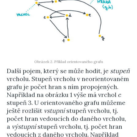
Obrázek 2. Příklad orientovaného grafu
Další pojem, který se může hodit, je
stupeň
vrcholu. Stupeň vrcholu v neorientovaném
grafu je počet hran s ním propojených.
Například na obrázku 1 výše má vrchol
c
c
stupeň 3. U orientovaného grafu můžeme
ještě rozlišit
vstupní
stupeň vrcholu, tj.
počet hran vedoucích do daného vrcholu,
a
výstupní
stupeň vrcholu, tj. počet hran
vedoucích z daného vrcholu. Například