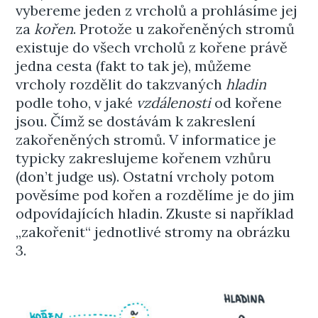
vybereme jeden z vrcholů a prohlásíme jej
za
kořen
. Protože u zakořeněných stromů
existuje do všech vrcholů z kořene právě
jedna cesta (fakt to tak je), můžeme
vrcholy rozdělit do takzvaných
hladin
podle toho, v jaké
vzdálenosti
od kořene
jsou. Čímž se dostávám k zakreslení
zakořeněných stromů. V informatice je
typicky zakreslujeme kořenem vzhůru
(don’t judge us). Ostatní vrcholy potom
pověsíme pod kořen a rozdělíme je do jim
odpovídajících hladin. Zkuste si například
„zakořenit“ jednotlivé stromy na obrázku
3.