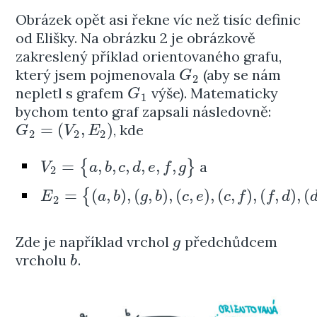
Obrázek opět asi řekne víc než tisíc definic
od Elišky. Na obrázku 2 je obrázkově
zakreslený příklad orientovaného grafu,
který jsem pojmenovala
(aby se nám
G
2
G
2
nepletl s grafem
výše). Matematicky
G
1
G
1
bychom tento graf zapsali následovně:
=
(
,
)
, kde
G
2
=
(
V
2
,
E
2
)
G
V
E
2
2
2
=
,
,
,
,
,
,
{
}
a
V
2
=
{
a
,
b
,
c
,
d
,
e
,
f
,
g
}
V
a
b
c
d
e
f
g
2
=
(
,
)
,
(
,
)
,
(
,
)
,
(
,
)
,
(
,
)
,
(
{
E
2
=
{
(
a
,
b
)
,
(
g
,
b
)
,
(
c
,
e
)
,
(
c
,
f
)
,
(
f
,
d
)
,
(
d
,
c
)
,
(
d
,
a
)
}
E
a
b
g
b
c
e
c
f
f
d
2
Zde je například vrchol
předchůdcem
g
g
vrcholu
.
b
b