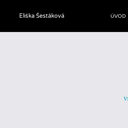
Eliška Šestáková
ÚVOD
v