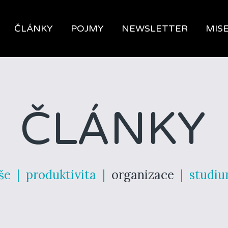
ČLÁNKY
POJMY
NEWSLETTER
MIS
ČLÁNKY
še
|
produktivita
|
organizace
|
studi