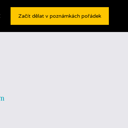
E
Začít dělat v poznámkách pořádek
um