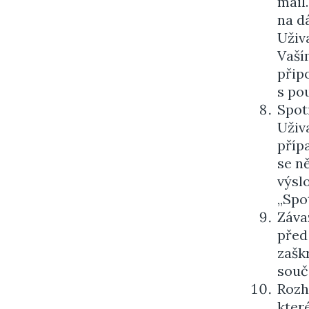
mail
na d
Uživ
Vaší
přip
s po
Spot
Uživ
příp
se n
výsl
„Spot
Záva
před
zašk
souč
Rozh
kter