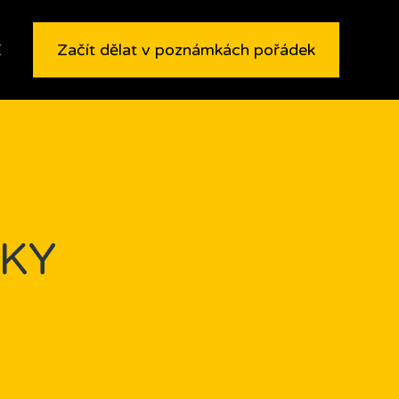
E
Začít dělat v poznámkách pořádek
KY