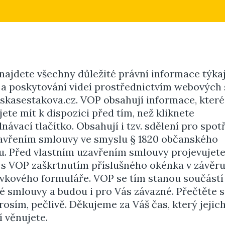
najdete všechny důležité právní informace týkaj
 a poskytování videí prostřednictvím webových
skasestakova.cz. VOP obsahují informace, které
ete mít k dispozici před tím, než kliknete
návací tlačítko. Obsahují i tzv. sdělení pro spot
avřením smlouvy ve smyslu § 1820 občanského
u. Před vlastním uzavřením smlouvy projevujete
 s VOP zaškrtnutím příslušného okénka v závěr
vkového formuláře. VOP se tím stanou součástí
 smlouvy a budou i pro Vás závazné. Přečtěte si
rosím, pečlivě. Děkujeme za Váš čas, který jejic
 věnujete.