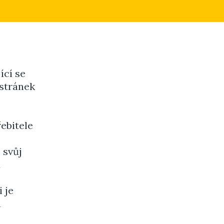
ící se
 stránek
řebitele
 svůj
u
 je
h