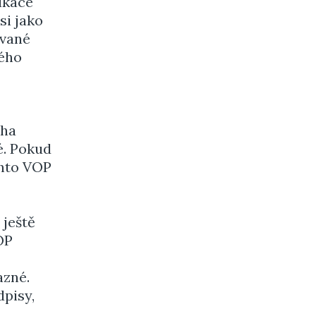
ikace
si jako
ované
vého
oha
é. Pokud
chto VOP
 ještě
OP
azné.
dpisy,