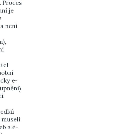
. Proces
ní je
a
a není
),
ní
atel
sobní
icky e-
tupnění)
í.
ředků
e museli
eb a e-