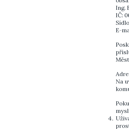
obsa
Ing.
IČ:​​​
Sídlo
E-mai
Posk
přís
Měst
Adre
Na u
komu
Poku
mysl
Uživ
pros