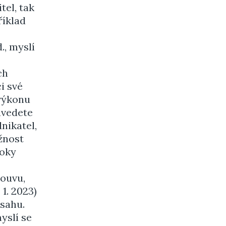
tel, tak
říklad
., myslí
ch
i své
výkonu
uvedete
nikatel,
žnost
roky
louvu,
1. 2023)
bsahu.
yslí se