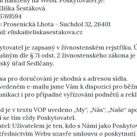
h nabízený na Webu. Poskytovatel je:
 Eliška Šestáková
​ 06769594
:​​​ Prosenická Lhota - Suchdol 32, 26401
l:​​​ eliska@eliskasestakova.cz
ytovatel je zapsaný v živnostenském rejstříku.
lušným dle § 71 odst. 2 živnostenského zákona je
ský úřad Sedlčany.
sa pro doručování je shodná s adresou sídla.
vedeném e-mailu jsme Vám k dispozici pro běž
nikaci i pro případné vyřizování podnětů a rek
d je v textu VOP uvedeno „My“, „Nás“, „Naše“ apo
í se tím vždy Poskytovatel.
atel: Uživatelem je ten, kdo s Námi jako Poskyt
třednictvím Webu uzavře smlouvu o poskytnutí