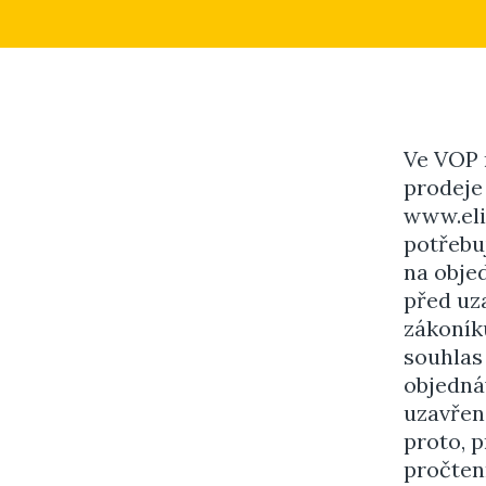
Ve VOP 
prodeje
www.eli
potřebuj
na objed
před uz
zákoník
souhlas
objedná
uzavřené
proto, p
pročtení