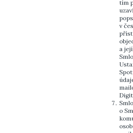
tím 
uzav
pops
v če
přís
obje
a je
Smlo
Usta
Spot
údaj
mail
Digi
Smlo
o Sm
komu
osob