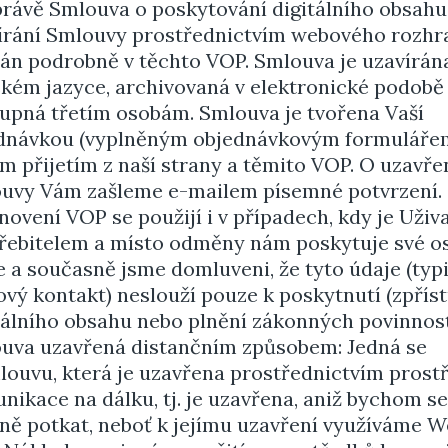
právě Smlouva o poskytování digitálního obsahu
írání Smlouvy prostřednictvím webového rozhra
án podrobně v těchto VOP. Smlouva je uzavírán
ském jazyce, archivovaná v elektronické podobě 
tupná třetím osobám. Smlouva je tvořena Vaší
dnávkou (vyplněným objednávkovým formulářem
jím přijetím z naší strany a těmito VOP. O uzavře
uvy Vám zašleme e-mailem písemné potvrzení.
novení VOP se použijí i v případech, kdy je Uživ
řebitelem a místo odměny nám poskytuje své o
e a současně jsme domluveni, že tyto údaje (typ
ový kontakt) neslouží pouze k poskytnutí (zpřís
tálního obsahu nebo plnění zákonných povinnost
uva uzavřená distančním způsobem: Jedná se
louvu, která je uzavřena prostřednictvím prost
nikace na dálku, tj. je uzavřena, aniž bychom s
ně potkat, neboť k jejímu uzavření využíváme W