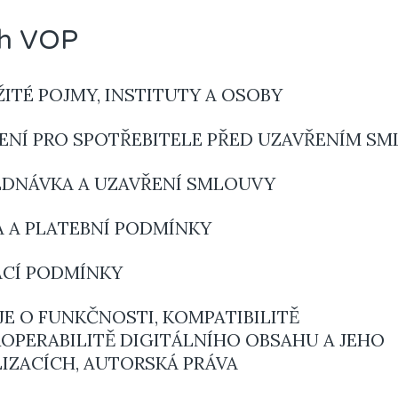
h VOP
EŽITÉ POJMY, INSTITUTY A OSOBY
ĚLENÍ PRO SPOTŘEBITELE PŘED UZAVŘENÍM S
BJEDNÁVKA A UZAVŘENÍ SMLOUVY
NA A PLATEBNÍ PODMÍNKY
ACÍ PODMÍNKY
AJE O FUNKČNOSTI, KOMPATIBILITĚ
ROPERABILITĚ DIGITÁLNÍHO OBSAHU A JEHO
IZACÍCH, AUTORSKÁ PRÁVA