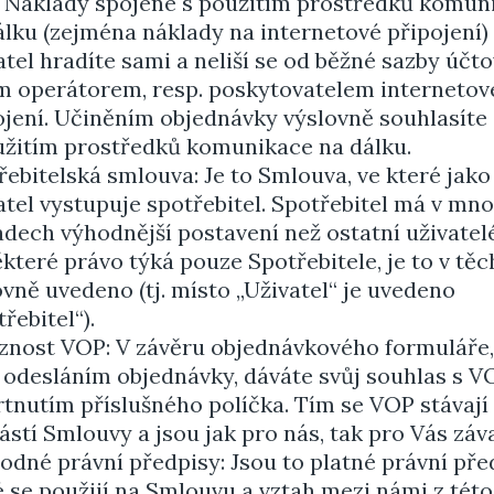
. Náklady spojené s použitím prostředků komun
álku (zejména náklady na internetové připojení) 
atel hradíte sami a neliší se od běžné sazby účt
m operátorem, resp. poskytovatelem interneto
ojení. Učiněním objednávky výslovně souhlasíte
užitím prostředků komunikace na dálku.
řebitelská smlouva: Je to Smlouva, ve které jako
atel vystupuje spotřebitel. Spotřebitel má v mn
adech výhodnější postavení než ostatní uživatel
ěkteré právo týká pouze Spotřebitele, je to v tě
ovně uvedeno (tj. místo „Uživatel“ je uvedeno
řebitel“).
znost VOP: V závěru objednávkového formuláře,
 odesláním objednávky, dáváte svůj souhlas s V
rtnutím příslušného políčka. Tím se VOP stávají
ástí Smlouvy a jsou jak pro nás, tak pro Vás záv
odné právní předpisy: Jsou to platné právní pře
é se použijí na Smlouvu a vztah mezi námi z této