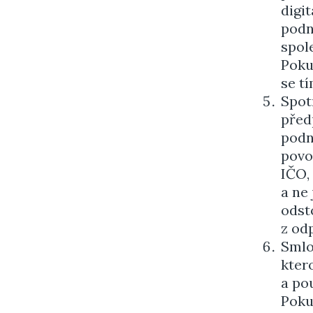
digi
podn
spole
Poku
se tí
Spot
před
podn
povo
IČO,
a ne
odst
z od
Smlo
ktero
a po
Poku