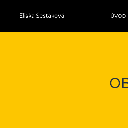
Eliška Šestáková
ÚVOD
O