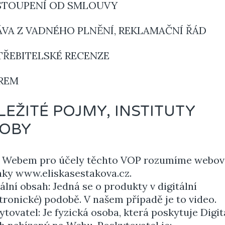
DSTOUPENÍ OD SMLOUVY
PRÁVA Z VADNÉHO PLNĚNÍ, REKLAMAČNÍ ŘÁD
OTŘEBITELSKÉ RECENZE
ĚREM
ŮLEŽITÉ POJMY, INSTITUTY
SOBY
 Webem pro účely těchto VOP rozumíme webov
nky www.eliskasestakova.cz.
ální obsah: Jedná se o produkty v digitální
ktronické) podobě. V našem případě je to video.
ytovatel: Je fyzická osoba, která poskytuje Digit