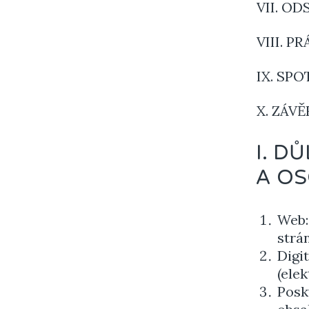
VII. O
VIII. 
IX. SP
X. ZÁV
I. D
A O
Web:
strá
Digit
(ele
Posk