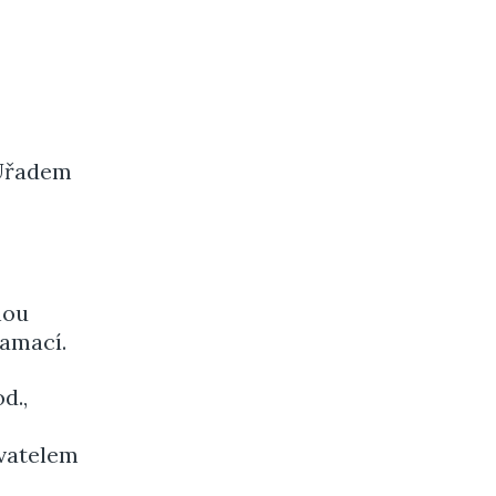
 Úřadem
nou
lamací.
d.,
ovatelem