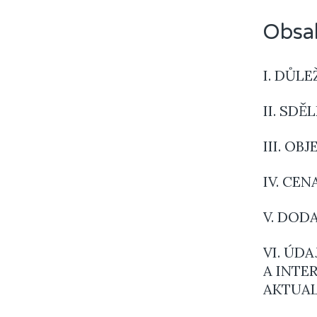
Obsa
I. DŮL
II. SD
III. O
IV. CE
V. DOD
VI. ÚD
A INTE
AKTUAL