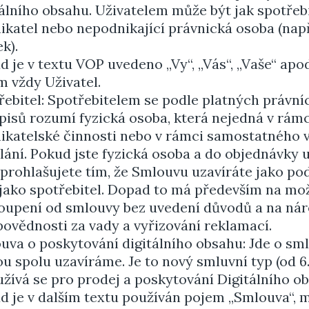
tálního obsahu. Uživatelem může být jak spotřebi
ikatel nebo nepodnikající právnická osoba (nap
k).
d je v textu VOP uvedeno „Vy“, „Vás“, „Vaše“ apod
m vždy Uživatel.
řebitel: Spotřebitelem se podle platných právní
pisů rozumí fyzická osoba, která nejedná v rámc
ikatelské činnosti nebo v rámci samostatného 
lání. Pokud jste fyzická osoba a do objednávky 
 prohlašujete tím, že Smlouvu uzavíráte jako pod
 jako spotřebitel. Dopad to má především na mo
oupení od smlouvy bez uvedení důvodů a na ná
povědnosti za vady a vyřizování reklamací.
uva o poskytování digitálního obsahu: Jde o sm
u spolu uzavíráme. Je to nový smluvní typ (od 6. 
užívá se pro prodej a poskytování Digitálního o
d je v dalším textu používán pojem „Smlouva“, m