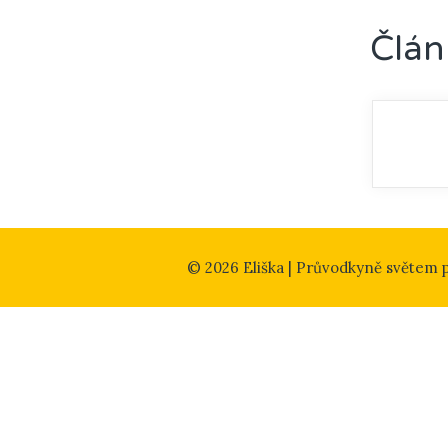
Člán
© 2026 Eliška | Průvodkyně světem