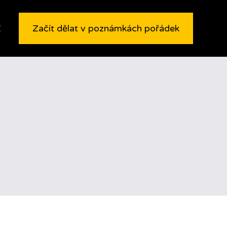
E
Začít dělat v poznámkách pořádek