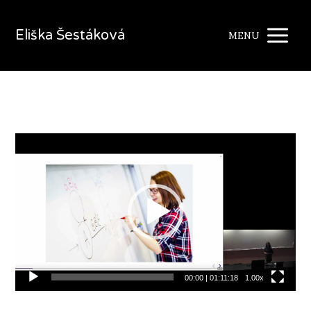
Eliška Šestáková
MENU
Video
přehrávač
00:00
|
01:11:18
1.00x