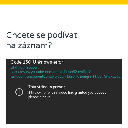
Chcete se podívat
na záznam?
Video
Code 150: Unknown error.
Stáhnout soubor:
přehrávač
https://www.youtube.com/embed/Lmh62aebIXc?
wmode=transparent&enablejsapi=1&rel=0&origin=https://eliskasestak