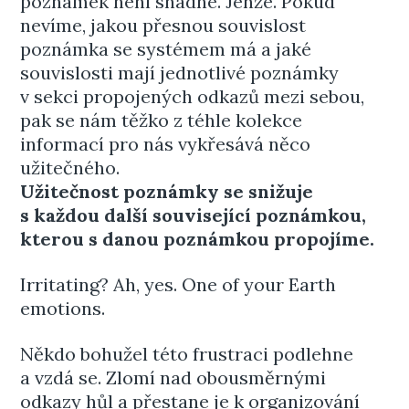
poznámek není snadné. Jenže. Pokud
nevíme, jakou přesnou souvislost
poznámka se systémem má a jaké
souvislosti mají jednotlivé poznámky
v sekci propojených odkazů mezi sebou,
pak se nám těžko z téhle kolekce
informací pro nás vykřesává něco
užitečného.
Užitečnost poznámky se snižuje
s každou další související poznámkou,
kterou s danou poznámkou propojíme.
Irritating? Ah, yes. One of your Earth
emotions.
Někdo bohužel této frustraci podlehne
a vzdá se. Zlomí nad obousměrnými
odkazy hůl a přestane je k organizování