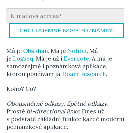
CHCI TAJEMNÉ NOVÉ POZNÁMKY!
Má je
Obsidian
. Má je
Notion
. Má
je
Logseq
. Má je už i
Evernote
. A má je
samozřejmě i poznámková aplikace,
kterou používám já,
Roam Research
.
Koho? Co?
Obousměrné odkazy
.
Zpětné odkazy
.
Prostě
bi-directional links
. Dnes už
v podstatě základní funkce každé moderní
poznámkové aplikace.