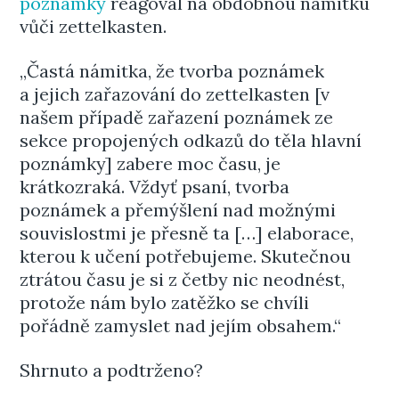
poznámky
reagoval na obdobnou námitku
vůči zettelkasten.
„Častá námitka, že tvorba poznámek
a jejich zařazování do zettelkasten [v
našem případě zařazení poznámek ze
sekce propojených odkazů do těla hlavní
poznámky] zabere moc času, je
krátkozraká. Vždyť psaní, tvorba
poznámek a přemýšlení nad možnými
souvislostmi je přesně ta […] elaborace,
kterou k učení potřebujeme. Skutečnou
ztrátou času je si z četby nic neodnést,
protože nám bylo zatěžko se chvíli
pořádně zamyslet nad jejím obsahem.“
Shrnuto a podtrženo?