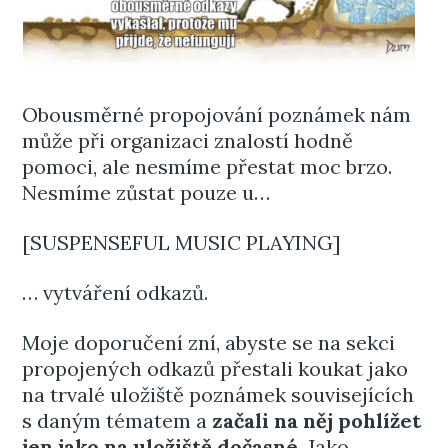
Obousměrné propojování poznámek nám
může při organizaci znalostí hodně
pomoci, ale nesmíme přestat moc brzo.
Nesmíme zůstat pouze u…
[SUSPENSEFUL MUSIC PLAYING]
… vytváření odkazů.
Moje doporučení zní, abyste se na sekci
propojených odkazů přestali koukat jako
na trvalé uložiště poznámek souvisejících
s daným tématem a
začali na něj pohlížet
jen jako na uložiště dočasné
. Jako