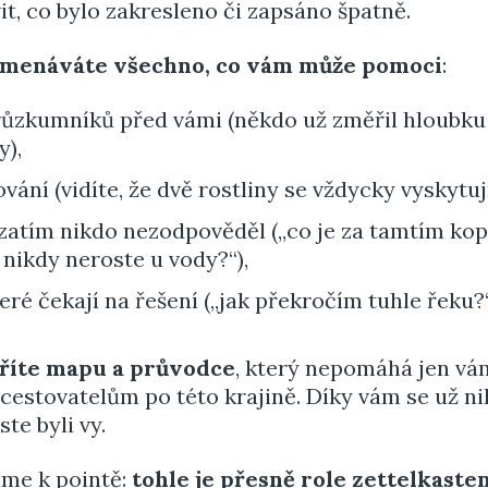
t, co bylo zakresleno či zapsáno špatně.
menáváte všechno, co vám může pomoci
:
růzkumníků před vámi (někdo už změřil hloubku
y),
vání (vidíte, že dvě rostliny se vždycky vyskytují
 zatím nikdo nezodpověděl („co je za tamtím ko
 nikdy neroste u vody?“),
eré čekají na řešení („jak překročím tuhle řeku?“
říte mapu a průvodce
, který nepomáhá jen vám
estovatelům po této krajině. Díky vám se už n
ste byli vy.
áme k pointě:
tohle je přesně role zettelkaste