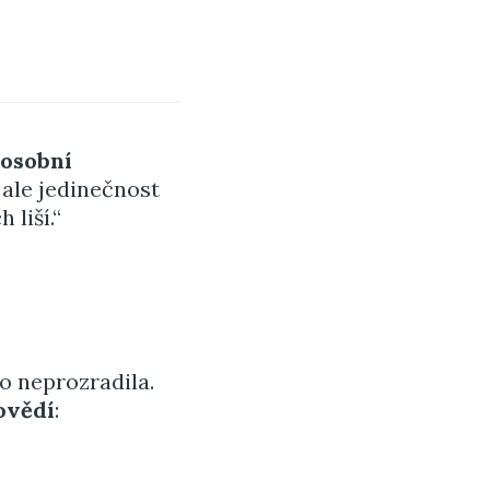
 osobní
 ale jedinečnost
liší.“
o neprozradila.
ovědí
: