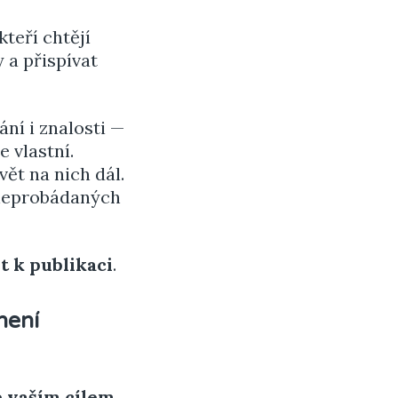
 kteří chtějí
 a přispívat
ní i znalosti —
e vlastní.
ět na nich dál.
 neprobádaných
t k publikaci
.
není
e vaším cílem