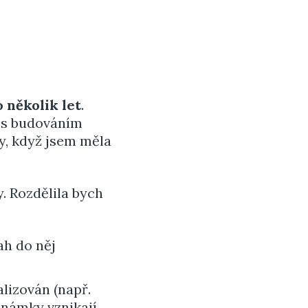
 několik let
.
 s budováním
, když jsem měla
 Rozdělila bych
ah do něj
alizován (např.
oznámky vznikají