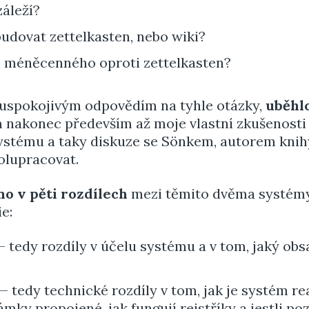
záleží?
udovat zettelkasten, nebo wiki?
o méněcenného oproti zettelkasten?
 uspokojivým odpovědím na tyhle otázky,
uběhlo
 nakonec především až moje vlastní zkušenosti
tému a taky diskuze se Sönkem, autorem knihy
polupracovat.
no v pěti rozdílech
mezi těmito dvěma systémy.
e:
 tedy rozdíly v účelu systému a v tom, jaký obs
— tedy technické rozdíly v tom, jak je systém re
ámky propojené, jak fungují rejstříky a jestli p