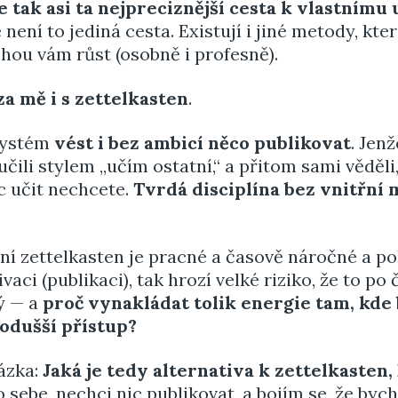
 tak asi ta nejpreciznější cesta k vlastnímu 
 není to jediná cesta. Existují i jiné metody, kt
ou vám růst (osobně i profesně).
za mě i s zettelkasten
.
systém
vést i bez ambicí něco publikovat
. Jen
učili stylem „učím ostatní,“ a přitom sami věděli,
c učit nechcete.
Tvrdá disciplína bez vnitřní
ení zettelkasten je pracné a časově náročné a 
ci (publikaci), tak hrozí velké riziko, že to po 
ný — a
proč vynakládat tolik energie tam, kde
nodušší přístup?
tázka:
Jaká je tedy alternativa k zettelkasten,
 sebe, nechci nic publikovat, a bojím se, že bych