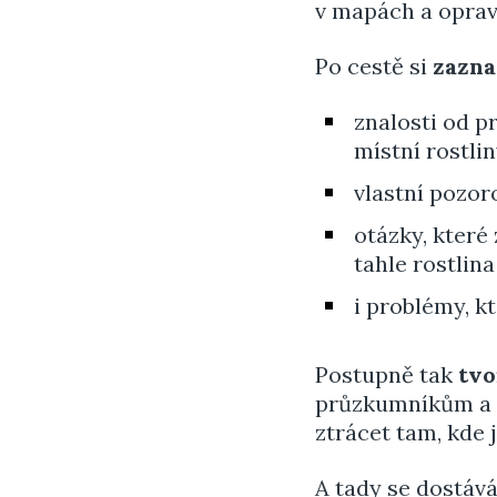
v mapách a opravi
Po cestě si
zazna
znalosti od p
místní rostlin
vlastní pozoro
otázky, které
tahle rostlina
i problémy, kt
Postupně tak
tvo
průzkumníkům a c
ztrácet tam, kde j
A tady se dostáv