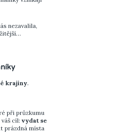
s nezavalila,
žitější…
níky
é krajiny
.
eré při průzkumu
váš cíl:
vydat se
it prázdná místa