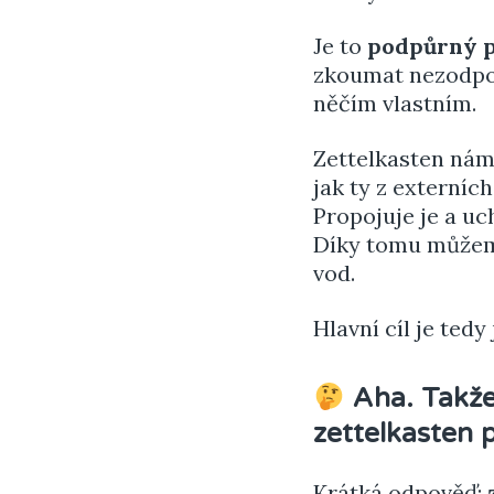
Je to
podpůrný 
zkoumat nezodpov
něčím vlastním.
Zettelkasten nám
jak ty z externíc
Propojuje je a uc
Díky tomu můžeme
vod.
Hlavní cíl je tedy
Aha. Takže
zettelkasten 
Krátká odpověď: