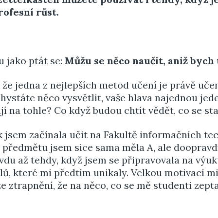
rofesní růst.
u jako ptát se:
Můžu se něco naučit, aniž bych t
li, že jedna z nejlepších metod učení je právě uče
hystáte něco vysvětlit, vaše hlava najednou jede
jí na tohle? Co když budou chtít vědět, co se st
k jsem začínala učit na Fakultě informačních t
o předmětu jsem sice sama měla A, ale doopravd
du až tehdy, když jsem se připravovala na výu
ilů, které mi předtím unikaly. Velkou motivací m
e ztrapnění, že na něco, co se mě studenti zepta