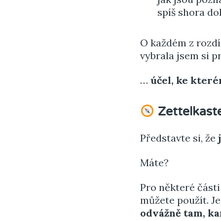
spíš shora do
O každém z rozdí
vybrala jsem si p
…
účel, ke kter
Zettelkast
Představte si, že
Máte?
Pro některé části
můžete použít. Je
odvážně tam, ka