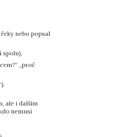
 řeky nebo popsal
 spolu),
pcem?“ „proč
).
, ale i dalším
ikdo nemusí
n
.