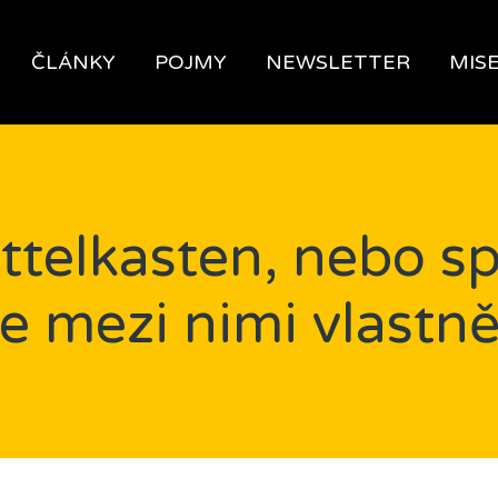
ČLÁNKY
POJMY
NEWSLETTER
MIS
ttelkasten, nebo sp
je mezi nimi vlastně