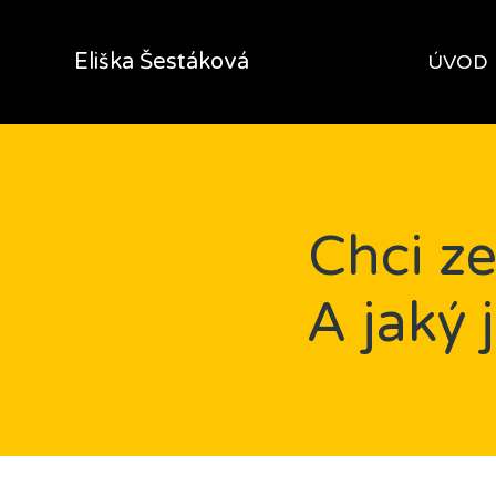
Eliška Šestáková
ÚVOD
Chci ze
A jaký 