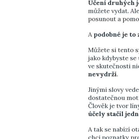
Učení druhých je
můžete vydat. Ale
posunout a pomoh
A
podobné je to 
Můžete si tento 
jako kdybyste se 
ve skutečnosti ni
nevydrží
.
Jinými slovy ved
dostatečnou motiva
Člověk je tvor lí
účely stačil jed
A tak se nabízí o
chci poznatky pro