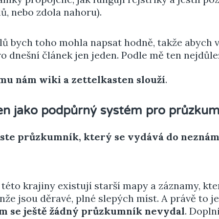
lů, nebo zdola nahoru).
lů bych toho mohla napsat hodně, takže abych vá
ro dnešní článek jen jeden. Podle mě ten nejdůle
ému nám wiki a zettelkasten slouží
.
en jako podpůrný systém pro průzkum
jste průzkumník, který se vydává do neznám
 této krajiny existují starší mapy a záznamy, kt
nže jsou děravé, plné slepých míst. A právě to je 
m se ještě žádný průzkumník nevydal
. Dopln