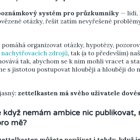
poznámkový systém pro průzkumníky
— lidi,
ězené otázky, řešit zatím nevyřešené problémy
 pomáhá organizovat otázky, hypotézy, pozorová
h
nachytřovacích zdrojů
, tak (a to především) naš
hovává tak, abychom se k nim mohli vracet a stav
 s jistotou postupovat hlouběji a hlouběji do
 jasný:
zettelkasten má svého uživatele dovés
 když nemám ambice nic publikovat, 
pro mě?
zettelkasten můžete používat i tehdy, když j