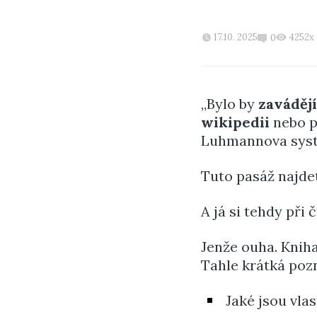
17.10. 2025
4252x
0
„Bylo by
zaváděj
wikipedii
nebo p
Luhmannova systém
Tuto pasáž najde
A já si tehdy při č
Jenže ouha. Kniha
Tahle krátká poz
Jaké jsou vlas