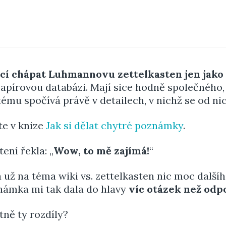
ící chápat Luhmannovu zettelkasten jen jako
apírovou databázi. Mají sice hodně společného,
u spočívá právě v detailech, v nichž se od nich 
te v knize
Jak si dělat chytré poznámky
.
tení řekla: „
Wow, to mě zajímá!
“
 už na téma wiki vs. zettelkasten nic moc dalšíh
námka mi tak dala do hlavy
víc otázek než odp
tně ty rozdíly?