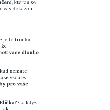
učení
, kterou se
eré vás dokážou
že je to trochu
 že
 motivace dlouho
pokud nemáte
čase vzdáte.
 by pro vaše
 Eliško?
Co když
 tak