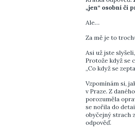
„jen“ osobní či p
Ale…
Za mě je to troch
Asi už jste slyše
Protože když se c
„Co když se zepta
Vzpomínám si, ja
v Praze. Z danéh
porozuměla oprav
se nořila do deta
obyčejný strach z
odpověď.