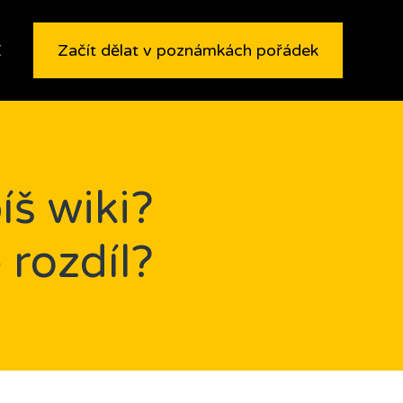
E
Začít dělat v poznámkách pořádek
íš wiki?
 rozdíl?