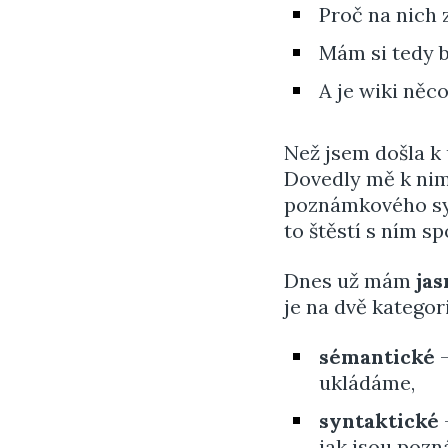
Proč na nich 
Mám si tedy b
A je wiki něc
Než jsem došla k
Dovedly mě k nim
poznámkového sys
to štěstí s ním s
Dnes už mám
jas
je na dvě kategori
sémantické
—
ukládáme,
syntaktické
jak jsou pozn