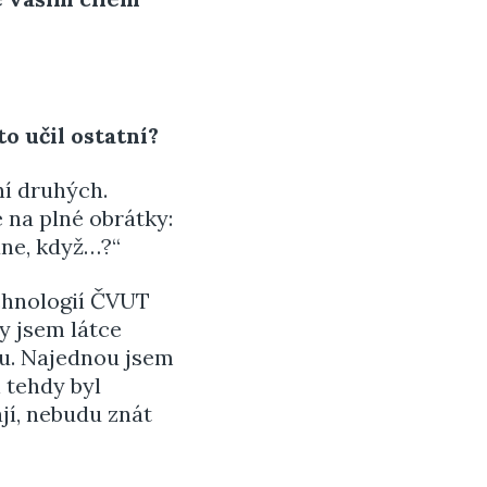
o učil ostatní?
ní druhých.
 na plné obrátky:
ane, když…?“
echnologií ČVUT
y jsem látce
ku. Najednou jsem
i tehdy byl
jí, nebudu znát