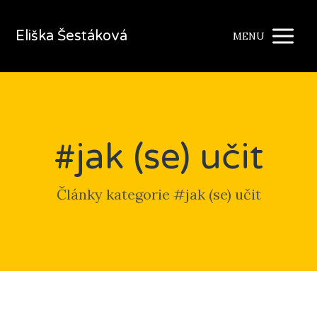
Eliška Šestáková
MENU
#jak (se) učit
Články kategorie #jak (se) učit