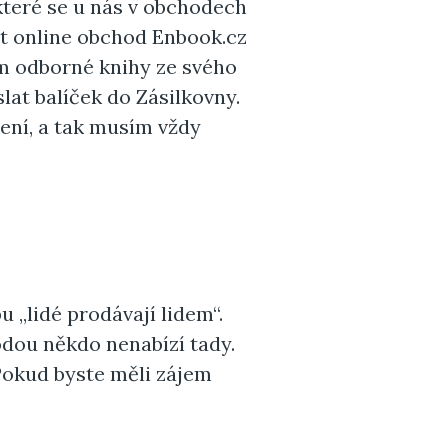
 které se u nás v obchodech
et online obchod
Enbook.cz
ám odborné knihy ze svého
lat balíček do Zásilkovny.
ení, a tak musím vždy
u „lidé prodávají lidem“.
odou někdo nenabízí tady.
 Pokud byste měli zájem