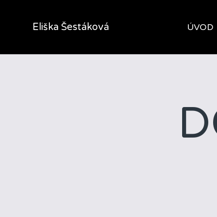
Eliška Šestáková
ÚVOD
D