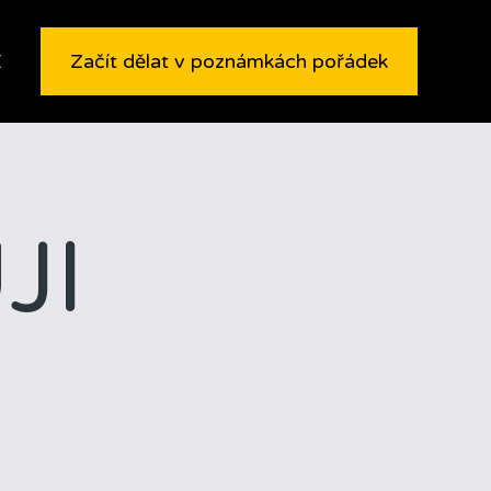
E
Začít dělat v poznámkách pořádek
JI