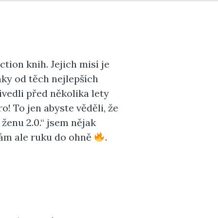
tion knih. Jejich misí je
ky od těch nejlepších
ivedli před několika lety
! To jen abyste věděli, že
 ženu 2.0.“ jsem nějak
dám ale ruku do ohně
.