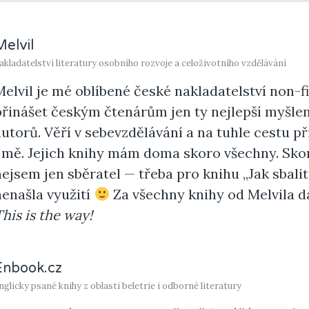
Melvil
akladatelství literatury osobního rozvoje a celoživotního vzdělávání
Melvil je mé oblíbené české nakladatelství non-fic
přinášet českým čtenárům jen ty nejlepší myšlen
autorů. Věří v sebevzdělávání a na tuhle cestu př
i mě. Jejich knihy mám doma skoro všechny. Skoro
nejsem jen sběratel — třeba pro knihu „Jak sbalit
nenašla využití
Za všechny knihy od Melvila 
This is the way!
Enbook.cz
nglicky psané knihy z oblasti beletrie i odborné literatury