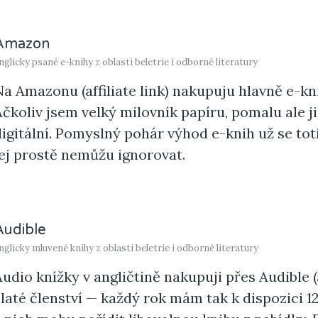
Amazon
nglicky psané e-knihy z oblasti beletrie i odborné literatury
Na
Amazonu
(affiliate link) nakupuju hlavně e-kn
Ačkoliv jsem velký milovník papíru, pomalu ale j
digitální. Pomyslný pohár výhod e-knih už se toti
jej prostě nemůžu ignorovat.
Audible
nglicky mluvené knihy z oblasti beletrie i odborné literatury
Audio knížky v angličtině nakupuji přes
Audible
(
zlaté členství
— každý rok mám tak k dispozici 12 