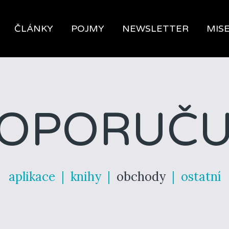
ČLÁNKY
POJMY
NEWSLETTER
MIS
OPORUČU
aplikace
|
knihy
|
obchody
|
ostatní