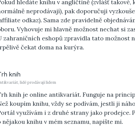
Pokud hledáte knihu v angličtině (zvlášť takové,
normálně neprodávají), pak doporučuji vyzkouš
(affiliate odkaz). Sama zde pravidelně objednáv
oboru. Vyhovuje mi hlavně možnost nechat si zas
U zahraničních eshopů zpravidla tato možnost n
trpělivě čekat doma na kurýra.
Trh knih
ntikvariát, lidé prodávají lidem
Trh knih je online antikvariát. Funguje na princip
Než koupím knihu, vždy se podívám, jestli ji náh
Portál využívám i z druhé strany jako prodejce.
o nějakou knihu v
mém seznamu
,
napište mi
.