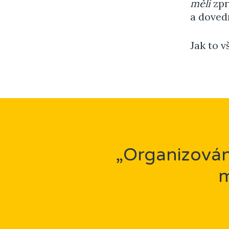
měli
zpr
a doved
Jak to 
„Organizování
m