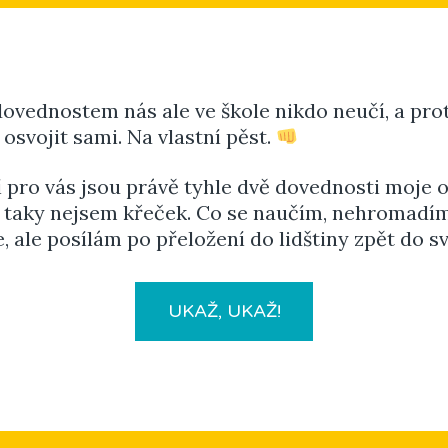
ovednostem nás ale ve škole nikdo neučí, a prot
osvojit sami. Na vlastní pěst.
í pro vás jsou právě tyhle dvě dovednosti moje 
A taky nejsem křeček. Co se naučím, nehromadí
, ale posílám po přeložení do lidštiny zpět do sv
UKAŽ, UKAŽ!