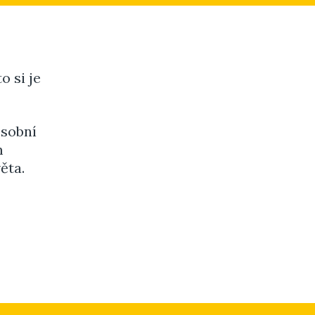
o si je
osobní
m
ěta.