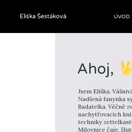
Eliška Šestáková
ÚVOD
Ahoj,
Jsem Eliška. Vášni
Nadšená fanynka sy
Badatelka. Věčně z
nachytřovacích kni
techniky zettelkas
Milovnice čaje, žluté