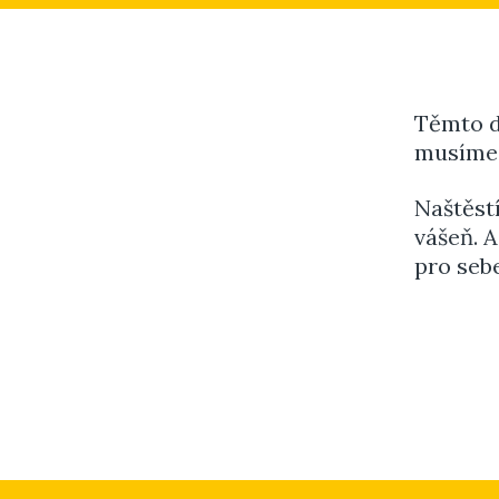
Těmto d
musíme 
Naštěst
vášeň. 
pro sebe