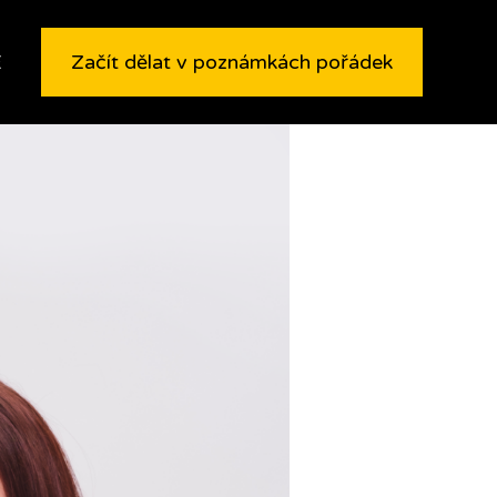
E
Začít dělat v poznámkách pořádek