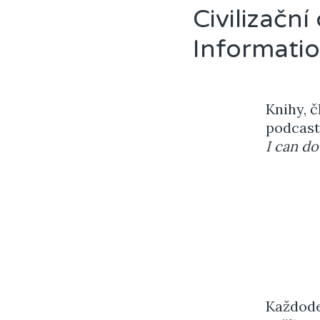
Civilizačn
Informati
Knihy, č
podcasty
I can do 
Každode