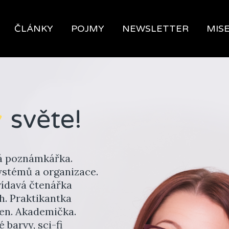
ČLÁNKY
POJMY
NEWSLETTER
MIS
světe!
vá poznámkářka.
stémů a organizace.
vídavá čtenářka
h. Praktikantka
ten. Akademička.
 barvy, sci-fi