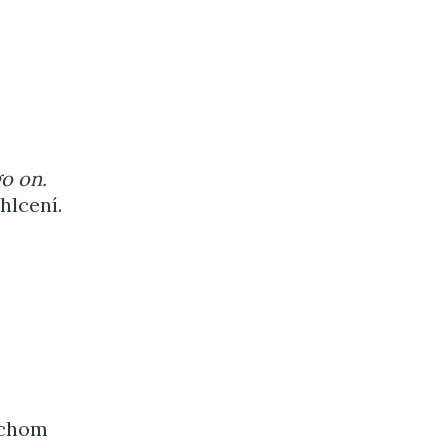
go on.
hlcení.
ychom