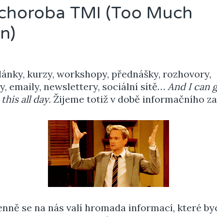
í choroba TMI (Too Much
on)
lánky, kurzy, workshopy, přednášky, rozhovory,
, emaily, newslettery, sociální sítě…
And
I can 
this all day.
Žijeme totiž v době informačního za
nně se na nás valí hromada informací, které b