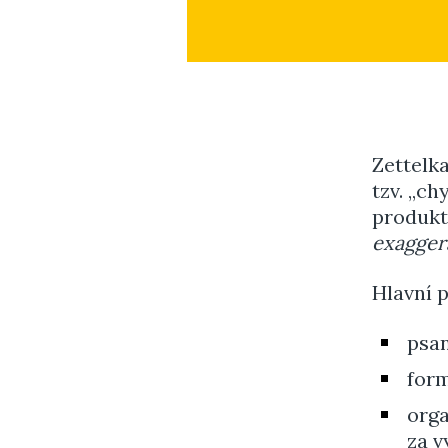
Zettelk
tzv. „ch
produkti
exagger
Hlavní p
psa
form
orga
za v