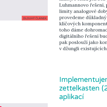
Luhmannovo řešení, 
limity analogové dob
provedeme důkladný 
klíčových komponent 
toho dáme dohromady 
digitálního řešení b
pak poslouží jako ko
v džungli existujících
Implementujem
zettelkasten (
aplikací