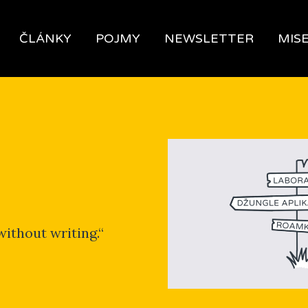
ČLÁNKY
POJMY
NEWSLETTER
MIS
without writing.“