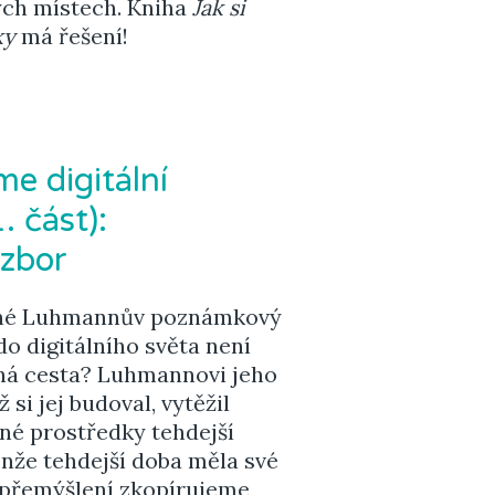
ých místech. Kniha
Jak si
ky
má řešení!
e digitální
. část):
ozbor
edné Luhmannův poznámkový
o digitálního světa není
ávná cesta? Luhmannovi jeho
si jej budoval, vytěžil
né prostředky tehdejší
nže tehdejší doba měla své
z přemýšlení zkopírujeme