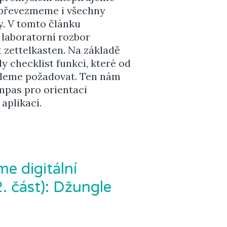
převezmeme i všechny
y. V tomto článku
laboratorní rozbor
zettelkasten. Na základě
checklist funkcí, které od
udeme požadovat. Ten nám
mpas pro orientaci
 aplikací.
e digitální
2. část): Džungle