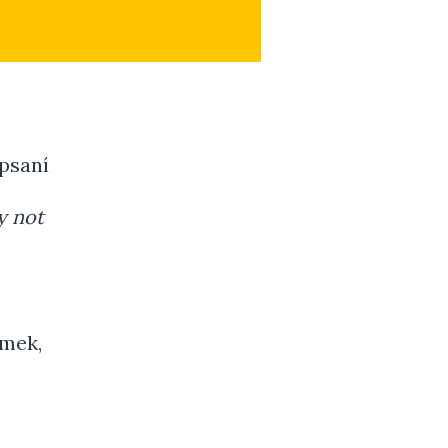
 psaní
y not
ámek,