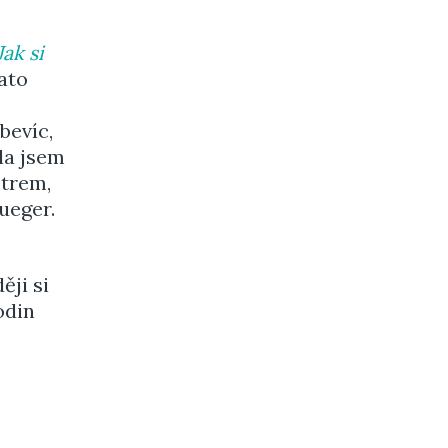
Jak si
tato
bevíc,
la jsem
trem,
ueger.
ěji si
odin