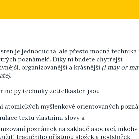
asten je jednoduchá, ale přesto mocná technika
ytrých poznámek“. Díky ní budete chytřejší,
vnější, organizovanější a krásnější
(I may or ma
ate)
.
rincipy techniky zettelkasten jsou
ní atomických myšlenkově orientovaných pozn
ulace textu vlastními slovy a
nizování poznámek na základě asociací, nikoliv
yužití tradičního přístupu složek a podsložek.