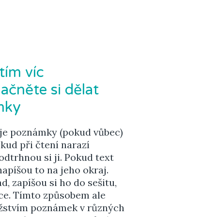
tím víc
ačněte si dělat
mky
suje poznámky (pokud vůbec)
ud při čtení narazí
odtrhnou si ji. Pokud text
apíšou to na jeho okraj.
, zapíšou si ho do sešitu,
uce. Tímto způsobem ale
žstvím poznámek v různých