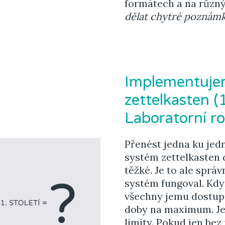
formátech a na různ
dělat chytré poznám
Implementujem
zettelkasten (1
Laboratorní r
Přenést jedna ku j
systém zettelkasten d
těžké. Je to ale spr
systém fungoval. Když 
všechny jemu dostup
doby na maximum. Je
limity. Pokud jen be