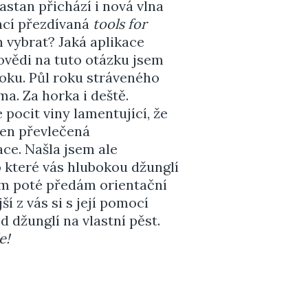
astan přichází i nová vlna
cí přezdívaná
tools for
n vybrat? Jaká aplikace
vědi na tuto otázku jsem
roku. Půl roku stráveného
ma. Za horka i deště.
pocit viny lamentující, že
jen převlečená
ace. Našla jsem ale
 které vás hlubokou džunglí
ám poté předám orientační
 z vás si s její pomocí
 džunglí na vlastní pěst.
e!