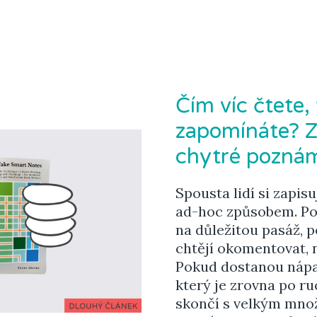
Čím víc čtete, 
zapomínáte? Z
chytré pozná
Spousta lidí si zapi
ad-hoc způsobem. Pok
na důležitou pasáž, p
chtějí okomentovat, n
Pokud dostanou nápad
který je zrovna po r
skončí s velkým mno