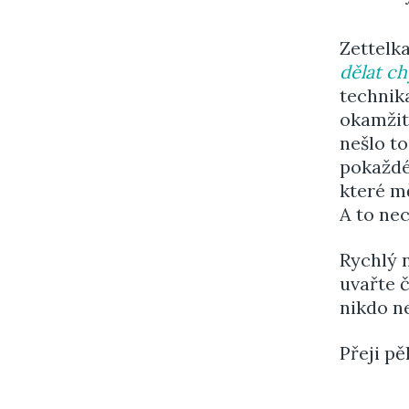
Zettelk
dělat c
technika
okamžitě
nešlo to
pokaždé
které m
A to ne
Rychlý n
uvařte č
nikdo ne
Přeji pě