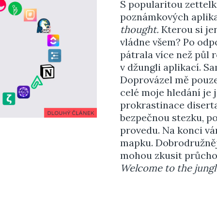
S popularitou zettelk
poznámkových aplika
thought.
Kterou si je
vládne všem? Po odpo
pátrala více než půl 
v džungli aplikací. Sa
Doprovázel mě pouze 
celé moje hledání je 
prokrastinace disert
bezpečnou stezku, po
provedu. Na konci v
mapku. Dobrodružnější
mohou zkusit průchod
Welcome to the jungl