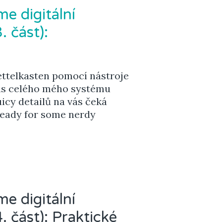
e digitální
. část):
ettelkasten pomocí nástroje
is celého mého systému
icy detailů na vás čeká
ready for some nerdy
e digitální
. část): Praktické