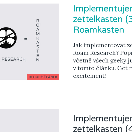
Implementujem
zettelkasten (3
Roamkasten
Jak implementovat z
Roam Research? Pop
včetně všech geeky ju
v tomto článku. Get 
excitement!
Implementujem
zettelkasten (4