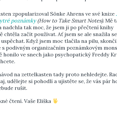
asten zpopularizoval Sönke Ahrens ve své knize
hytré poznámky
(How to Take Smart Notes)
. Mě 
 nadchla tak moc, že jsem ji po přečtení knihy
 chtěla začít používat. Ať jsem se ale snažila se
 uspěchat. Když jsem moc tlačila na pilu, skonči
 s podivným organizačním poznámkovým mons
ě honilo ve snech jako psychopatický Freddy Kr
chcete.
ávod na zettelkasten tady proto nehledejte. Rad
aj, udělejte si pohodlí a ujistěte se, že vás pár h
bude rušit.
kné čtení. Vaše Eliška