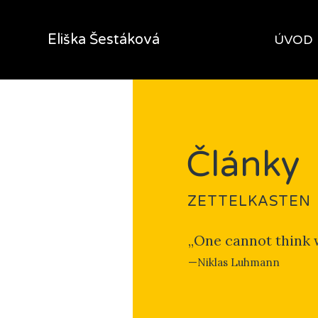
Eliška Šestáková
ÚVOD
Články
ZETTELKASTEN
„One cannot think 
—Niklas Luhmann