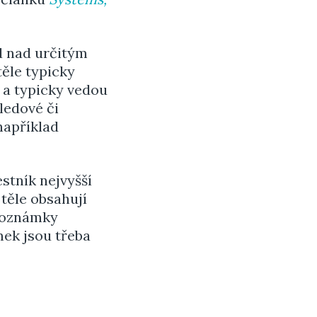
d nad určitým
ěle typicky
 a typicky vedou
ledové či
například
stník nejvyšší
 těle obsahují
 poznámky
mek jsou třeba