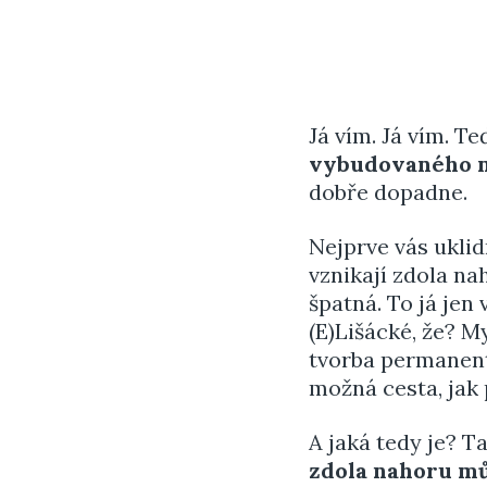
Já vím. Já vím. 
vybudovaného m
dobře dopadne.
Nejprve vás ukli
vznikají zdola n
špatná. To já jen
(E)Lišácké, že? M
tvorba permanent
možná cesta, jak
A jaká tedy je? T
zdola nahoru mů