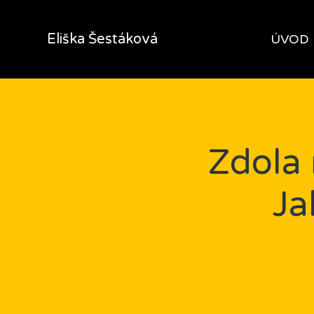
Eliška Šestáková
ÚVOD
Zdola 
Ja