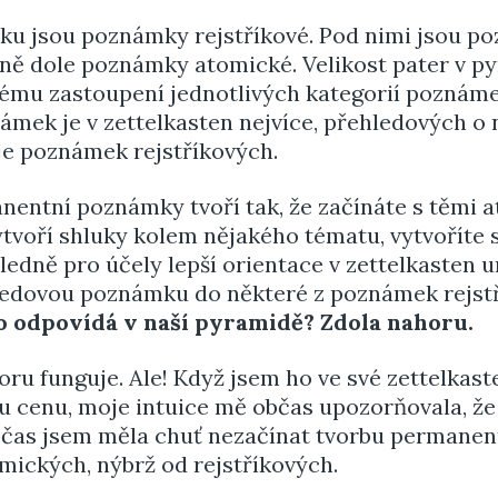
u jsou poznámky rejstříkové. Pod nimi jsou p
lně dole poznámky atomické. Velikost pater v 
kému zastoupení jednotlivých kategorií poznámek
mek je v zettelkasten nejvíce, přehledových o
je poznámek rejstříkových.
nentní poznámky tvoří tak, že začínáte s těmi 
ytvoří shluky kolem nějakého tématu, vytvoříte
edně pro účely lepší orientace v zettelkasten 
ledovou poznámku do některé z poznámek rejst
 odpovídá v naší pyramidě? Zdola nahoru.
ru funguje. Ale! Když jsem ho ve své zettelkas
u cenu, moje intuice mě občas upozorňovala, že 
Občas jsem měla chuť nezačínat tvorbu permane
ických, nýbrž od rejstříkových.