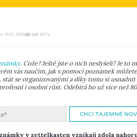
o: 20.12. 2024)
4127x
6
oznámky
. Cože? Ještě jste o nich neslyšeli? Je to
terém vás naučím, jak s pomocí poznámek můžete
 stát se organizovanými a díky tomu si usnadnit 
j profesní i osobní růst. Odebírá ho už více než 
CHCI TAJEMNÉ NO
námky v zettelkasten vznikají zdola nahoru