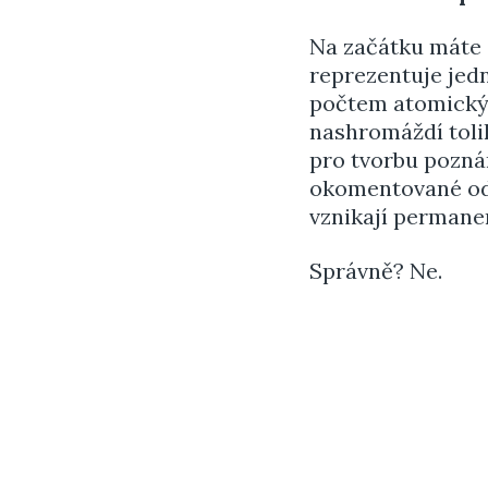
Na začátku máte
reprezentuje jedn
počtem atomický
nashromáždí tolik
pro tvorbu pozná
okomentované odk
vznikají perman
Správně? Ne.