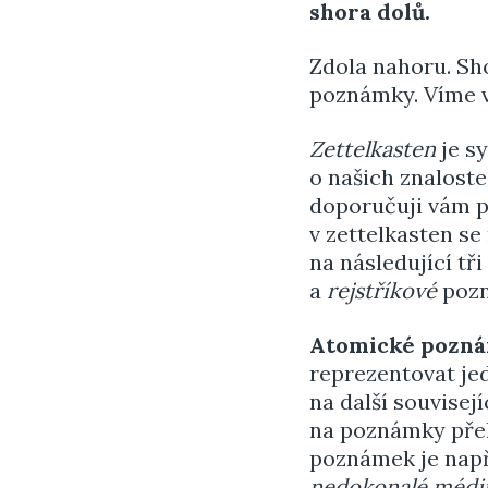
shora dolů.
Zdola nahoru. Sh
poznámky. Víme v
Zettelkasten
je s
o našich znaloste
doporučuji vám p
v zettelkasten se
na následující tři
a
rejstříkové
pozn
Atomické pozn
reprezentovat je
na další souvise
na poznámky přeh
poznámek je nap
nedokonalé médi