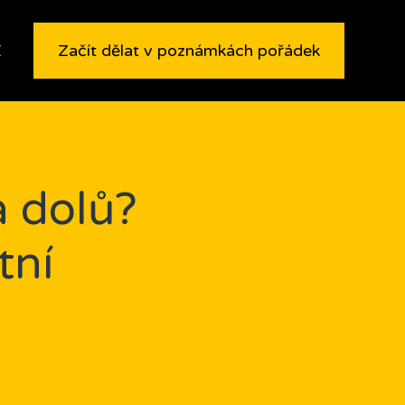
E
Začít dělat v poznámkách pořádek
a dolů?
tní