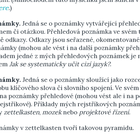
ere
.
)
námky.
Jedná se o poznámky vytvářející přehle
em či otázkou. Přehledová poznámka ve svém t
ě odkazy. Odkazy jsou seřazené, okomentované
ámky (mohou ale vést i na další poznámky přeh
íkladem jedné z mých přehledových poznámek je 
vem
Jak se systematicky učit cizí jazyk?
.
známky.
Jedná se o poznámky sloužící jako rozce
bu klíčového slova či slovního spojení. Ve svém
na poznámky přehledové (mohou vést ale i na
rejstříkové). Příklady mých rejstříkových pozná
vy
zettelkasten
,
mozek
nebo
projektové řízení
.
ámky v zettelkasten tvoří takovou pyramidu.