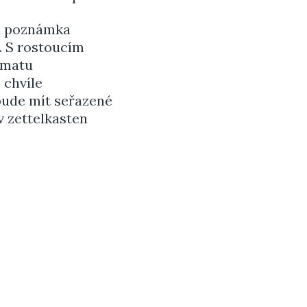
á poznámka
. S rostoucím
ématu
 chvíle
bude mít seřazené
 zettelkasten