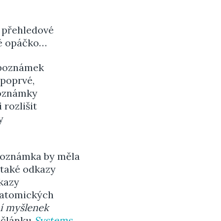
a přehledové
lé opáčko…
 poznámek
 poprvé,
Poznámky
rozlišit
y
poznámka by měla
 také odkazy
dkazy
h atomických
ní myšlenek
 článku
Systems,