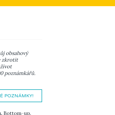
 můj obsahový
 zkrotit
život
800 poznámkářů.
VÉ POZNÁMKY!
.
Bottom-up.