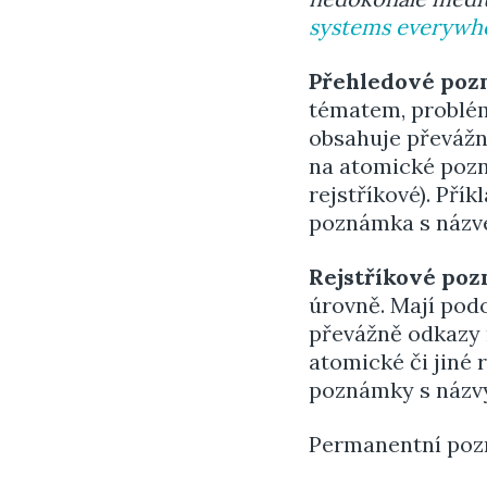
systems everywh
Přehledové poz
tématem, problém
obsahuje převážn
na atomické pozn
rejstříkové). Př
poznámka s náz
Rejstříkové po
úrovně. Mají podo
převážně odkazy 
atomické či jiné 
poznámky s náz
Permanentní pozn