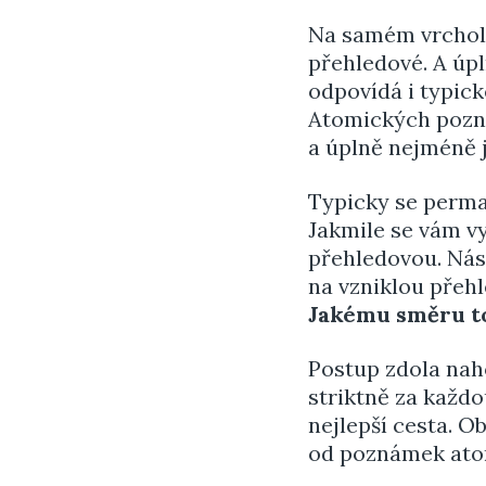
Na samém vrcholk
přehledové. A úp
odpovídá i typic
Atomických pozná
a úplně nejméně 
Typicky se perma
Jakmile se vám v
přehledovou. Násl
na vzniklou přeh
Jakému směru to
Postup zdola naho
striktně za každo
nejlepší cesta. 
od poznámek atom