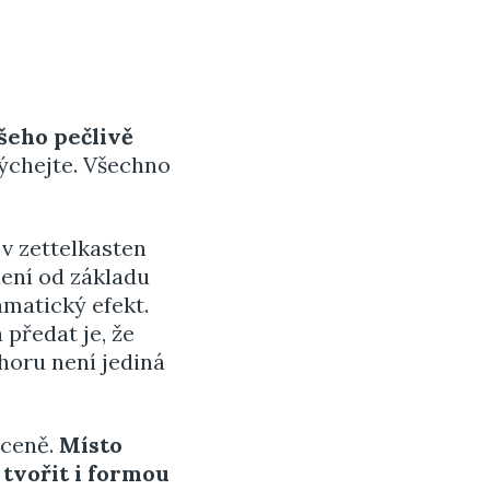
ašeho pečlivě
Dýchejte. Všechno
v zettelkasten
ení od základu
amatický efekt.
předat je, že
horu není jediná
áceně.
Místo
tvořit i formou