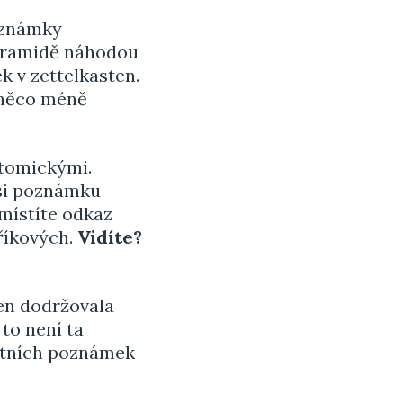
oznámky
pyramidě náhodou
 v zettelkasten.
 něco méně
atomickými.
 si poznámku
umístíte odkaz
říkových.
Vidíte?
ten dodržovala
to není ta
ntních poznámek