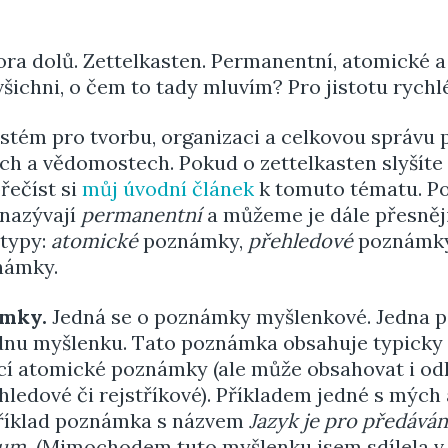
ora dolů. Zettelkasten. Permanentní, atomické 
šichni, o čem to tady mluvím? Pro jistotu rych
ystém pro tvorbu, organizaci a celkovou správu
ch a vědomostech. Pokud o zettelkasten slyšíte
řečíst si
můj úvodní článek
k tomuto tématu. 
 nazývají
permanentní
a můžeme je dále přesněji 
 typy:
atomické
poznámky,
přehledové
poznámk
ámky.
ámky.
Jedná se o poznámky myšlenkové. Jedna 
dnu myšlenku. Tato poznámka obsahuje typicky
jící atomické poznámky (ale může obsahovat i o
ledové či rejstříkové). Příkladem jedné s mýc
říklad poznámka s názvem
Jazyk je pro předává
um.
(Mimochodem tuto myšlenku jsem sdílela v