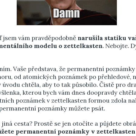
Teď jsem vám pravděpodobně
narušila statiku v
entálního modelu o zettelkasten
. Nebojte. 
dním. Vaše představa, že permanentní poznámky 
ahoru, od atomických poznámek po přehledové, n
 v úvodu chtěla, aby to tak působilo. Čistě pro dr
yšlenka, kterou bych vám dnes doopravdy chtěla 
ních poznámek v zettelkasten formou zdola na
 permanentní poznámky můžete psát.
a jiná cesta? Prostě se jen otočíte a půjdete obr
žete permanentní poznámky v zettelkasten 