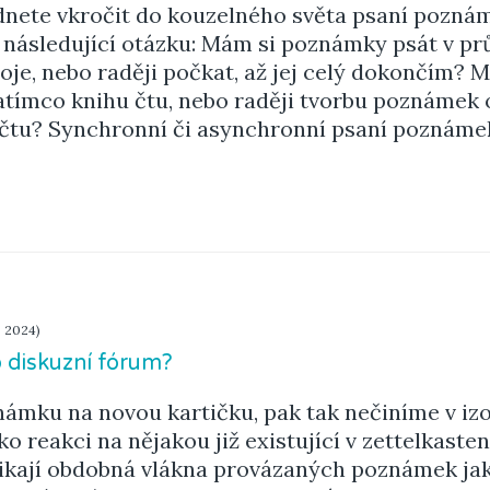
dnete vkročit do kouzelného světa psaní poznám
 následující otázku: Mám si poznámky psát v 
je, nebo raději počkat, až jej celý dokončím? 
tímco knihu čtu, nebo raději tvorbu poznámek 
tu? Synchronní či asynchronní psaní poznámek: 
. 2024)
o diskuzní fórum?
ámku na novou kartičku, pak tak nečiníme v izol
ko reakci na nějakou již existující v zettelkaste
nikají obdobná vlákna provázaných poznámek ja