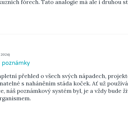
kuzních fórech. Tato analogie má ale i druhou s
. 2024)
é poznámky
mpletní přehled o všech svých nápadech, projek
vnatelné s naháněním stáda koček. Ať už použív
e, náš poznámkový systém byl, je a vždy bude ž
organismem.