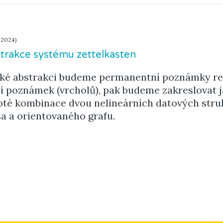
. 2024)
trakce systému zettelkasten
cké abstrakci budeme permanentní poznámky re
ní poznámek (vrcholů), pak budeme zakreslovat j
poté kombinace dvou nelineárních datových stru
a a orientovaného grafu.