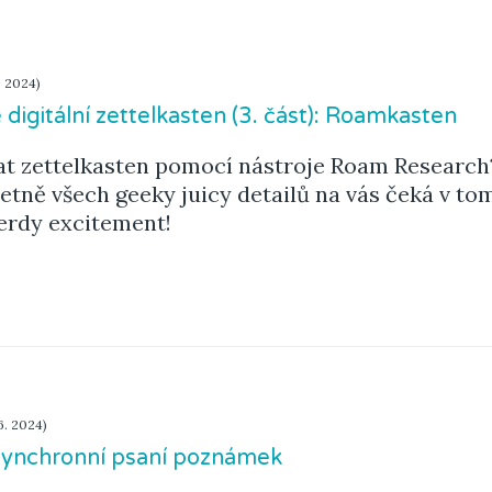
. 2024)
igitální zettelkasten (3. část): Roamkasten
t zettelkasten pomocí nástroje Roam Research
tně všech geeky juicy detailů na vás čeká v to
erdy excitement!
6. 2024)
asynchronní psaní poznámek