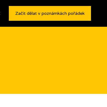
E
Začít dělat v poznámkách pořádek