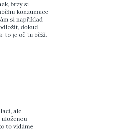
ek, brzy si
průběhu konzumace
Mám si například
odložit, dokud
to je oč tu běží.
aci, ale
n uloženou
ko to vídáme