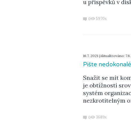
u příspěvků v dis
5970x
0
16.7. 2021 (Aktualizováno: 7.6
Pište nedokonal
Snažit se mít ko
je obtížností sro
systém organizac
nezkrotitelným 
3689x
0