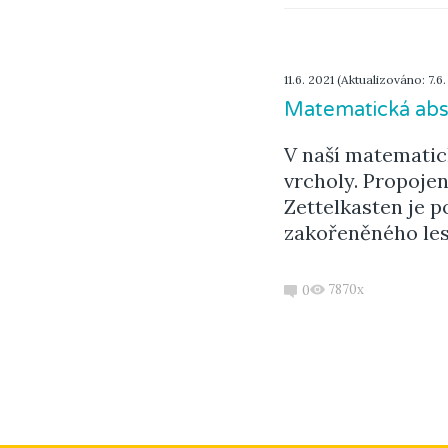
11.6. 2021 (Aktualizováno: 7.6
Matematická abs
V naší matemati
vrcholy. Propoje
Zettelkasten je 
zakořeněného les
7870x
0