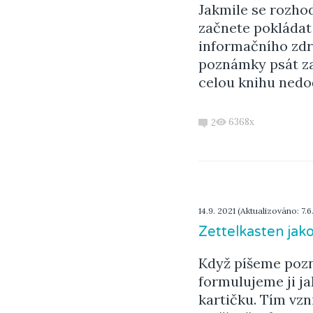
Jakmile se rozho
začnete pokládat
informačního zdro
poznámky psát za
celou knihu nedoč
6368x
2
14.9. 2021 (Aktualizováno: 7.6
Zettelkasten jak
Když píšeme pozn
formulujeme ji ja
kartičku. Tím vz