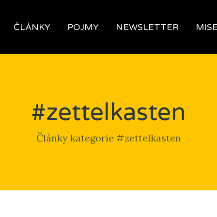
ČLÁNKY
POJMY
NEWSLETTER
MIS
#zettelkasten
Články kategorie #zettelkasten