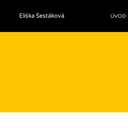
Eliška Šestáková
ÚVOD