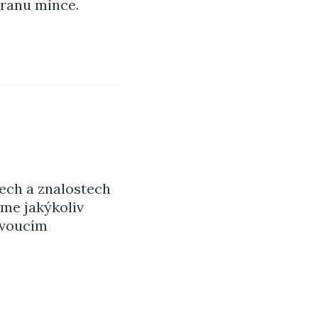
tranu mince.
tech a znalostech
áme jakýkoliv
ivoucím