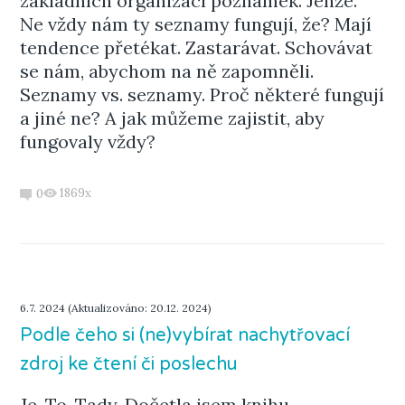
základních organizací poznámek. Jenže.
Ne vždy nám ty seznamy fungují, že? Mají
tendence přetékat. Zastarávat. Schovávat
se nám, abychom na ně zapomněli.
Seznamy vs. seznamy. Proč některé fungují
a jiné ne? A jak můžeme zajistit, aby
fungovaly vždy?
1869x
0
6.7. 2024 (Aktualizováno: 20.12. 2024)
Podle čeho si (ne)vybírat nachytřovací
zdroj ke čtení či poslechu
Je. To. Tady. Dočetla jsem knihu.