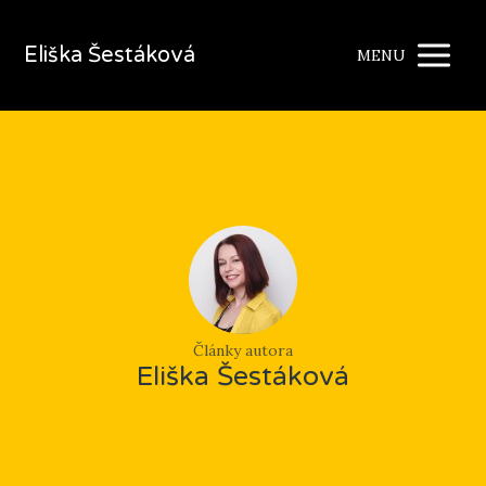
Eliška Šestáková
MENU
Články autora
Eliška Šestáková