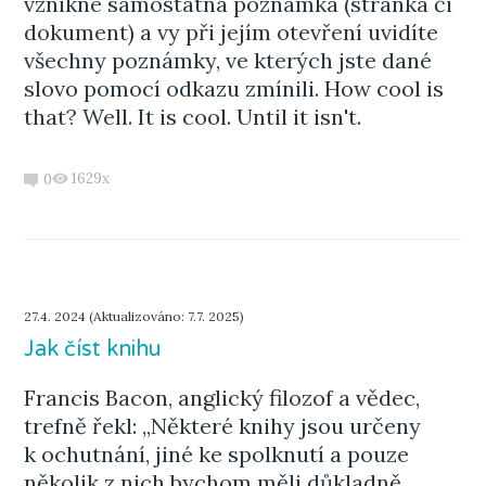
vznikne samostatná poznámka (stránka či
dokument) a vy při jejím otevření uvidíte
všechny poznámky, ve kterých jste dané
slovo pomocí odkazu zmínili. How cool is
that? Well. It is cool. Until it isn't.
1629x
0
27.4. 2024 (Aktualizováno: 7.7. 2025)
Jak číst knihu
Francis Bacon, anglický filozof a vědec,
trefně řekl: „Některé knihy jsou určeny
k ochutnání, jiné ke spolknutí a pouze
několik z nich bychom měli důkladně