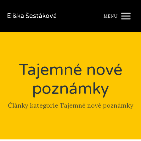
Eliška Šestáková
MENU
Tajemné nové
poznámky
Články kategorie Tajemné nové poznámky